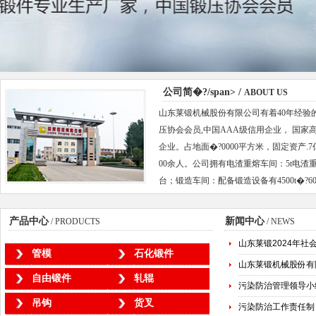
公司简�?/span> /
ABOUT US
山东莱锻机械股份有限公司有着40年经验
压协会会员,中国AAA级信用企业， 国
企业。占地面�?0000平方米，固定资产.7
00余人。公司拥有电渣重熔车间：5t电渣重
台；锻造车间：配备锻造设备有4500t�?600
产品中心
新闻中心
/ PRODUCTS
/
NEWS
山东莱锻2024年社
管模
石化锻件
山东莱锻机械股份有
自由锻件
轧辊
污染防治管理领导小
吊钩
货叉
污染防治工作责任制